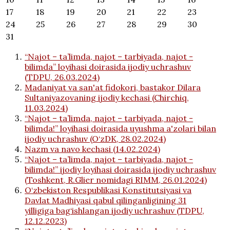
17
18
19
20
21
22
23
24
25
26
27
28
29
30
31
“Najot – ta’limda, najot – tarbiyada, najot -
bilimda” loyihasi doirasida ijodiy uchrashuv
(TDPU, 26.03.2024)
Madaniyat va san'at fidokori, bastakor Dilara
Sultaniyazovaning ijodiy kechasi (Chirchiq,
11.03.2024)
“Najot – ta’limda, najot – tarbiyada, najot -
bilimda!” loyihasi doirasida uyushma a'zolari bilan
ijodiy uchrashuv (O‘zDK, 28.02.2024)
Nazm va navo kechasi (14.02.2024)
“Najot – ta’limda, najot – tarbiyada, najot -
bilimda!” ijodiy loyihasi doirasida ijodiy uchrashuv
(Toshkent, R.Glier nomidagi RIMM, 26.01.2024)
O‘zbekiston Respublikasi Konstitutsiyasi va
Davlat Madhiyasi qabul qilinganligining 31
yilligiga bag‘ishlangan ijodiy uchrashuv (TDPU,
12.12.2023)