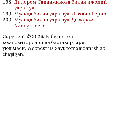
Дилором Саидаминова билан ижодий
учрашув
Мусиқа билан учрашув. Лючано Берио.
Мусиқа билан учрашув. Дилором
Амануллаева.
Copyright © 2026. Ўзбекистон
композиторлари ва бастакорлари
уюшмаси. Webnest.uz Sayt tomonidan ishlab
chiqilgan.