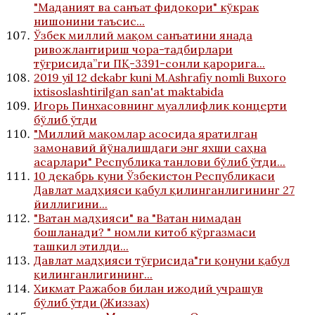
"Маданият ва санъат фидокори" кўкрак
нишонини таъсис...
Ўзбек миллий мақом санъатини янада
ривожлантириш чора-тадбирлари
тўғрисида”ги ПҚ-3391-сонли қарорига...
2019 yil 12 dekabr kuni M.Ashrafiy nomli Buxoro
ixtisoslashtirilgan san'at maktabida
Игорь Пинхасовнинг муаллифлик концерти
бўлиб ўтди
"Миллий мақомлар асосида яратилган
замонавий йўналишдаги энг яхши саҳна
асарлари" Республика танлови бўлиб ўтди...
10 декабрь куни Ўзбекистон Республикаси
Давлат мадҳияси қабул қилинганлигининг 27
йиллигини...
"Ватан мадҳияси" ва "Ватан нимадан
бошланади? " номли китоб кўргазмаси
ташкил этилди...
Давлат мадҳияси тўғрисида"ги қонуни қабул
қилинганлигининг...
Хикмат Ражабов билан ижодий учрашув
бўлиб ўтди (Жиззах)