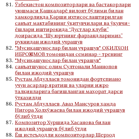
Ўзбекистон композиторлари ва бастакорлари
уюшмаси Қашқадарё вилоят бўлими билан
ҳамкорликда Қарши ихтисослаштирилган
санъат мактабининг ўқитувчилари ва ўқувчи-
ёшлари иштирокида “Дустлар клуби”
доирасида “Шу юртнинг фарзандларимиз”
рукнидан ижодий учрашув
"Мусиқашунослар билан учрашув" ОҚИЛХОН
ИБРОҲИМОВ томонидан семинар - тренинг
"Мусиқашунослар билан учрашув"
санъатшунос олим Султонали Маннопов
билан ижодий учрашув
Рустам Абдуллаев томонидан фортепиано
учун асарлар яратиш ва уларни ижро
талқинларига бағишланган маҳорат дарси
ўтказилди
Рустам Абдуллаев, Аваз Мансуров ҳамда
Нигора Холхўжаева билан ижодий учрашув
бўлиб ўтди
Композитор Хуршида Хасанова билан
ижодий учрашув бўлиб ўтди
Ёш истеъдодли композиторлар Шерзод