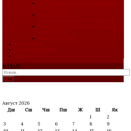
I-ЁШ КОМПОЗИТОРЛАР ХАЛҚАРО
ФЕСТИВАЛИ
РЕСПУБЛИКА ЁШ
КОМПОЗИТОРЛАР ФЕСТИВАЛИ
V-ХАЛҚАРО СИМФОНИК МУСИҚА
ФЕСТИВАЛИ
ДАВР САДОЛАРИ
ТАНЛОВЛАР
ТАҚДИМОТИЛАР
АЛОҚА
ИЗЛАШ...
Find
АНОНС
Август 2026
Дш
Сш
Чш
Пш
Ж
Ш
Як
1
2
3
4
5
6
7
8
9
10
11
12
13
14
15
16