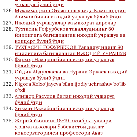
учрашув бўлиб ўтди
Мухаммаджон Отажонов ҳамда Камолиддин
Азимов билан ижодий учрашув бўлиб ўтди
Ижодий учрашувлар ва маҳорат дарслар
Тўхтасин Ғофурбеков таваллудининг 80
йиллигига бағишланган ижодий учрашув ва
концерт бўлиб ўтди
ТЎХТАСИН ҒОФУРБЕКОВ Таваллудининг 80
йиллигига бағишланган ИЖОДИЙ УЧРАШУВ
Фарход Назаров билан ижодий учрашув
бўлиб ўтди
Ойдин Абдуллаева ва Нурали Эркаев ижодий
учрашув бўлиб ўтди.
Nigora Xolxo'jayeva bilan ijodiy uchrashuv bo'lib
o'tdi.
Алишер Расулов билан ижодий учшарув
бўлиб ўтди
Хикмат Ражабов билан ижодий учрашув
бўлиб ўтди
Жорий йилнинг 18-19 октябрь кунлари
уюшма аъзолари Ўзбекистон давлат
консерваторияси профессори Аваз