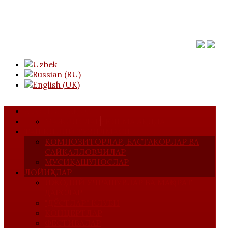
АСОСИЙ САҲИФА
МАЖЛИСЛАР
УЮШМА ҲАҚИДА
ТАШКИЛИЙ ТУЗИЛМАСИ
КОМПОЗИТОРЛАР, БАСТАКОРЛАР ВА
САЙҚАЛЛОВЧИЛАР
МУСИҚАШУНОСЛАР
ЛОЙИҲАЛАР
ИЖОДИЙ УЧРАШУВЛАР ВА МАҲОРАТ
ДАРСЛАР
"ДЎСТЛАР" КЛУБИ
КОНЦЕРТЛАР
ФЕСТИВАЛАР