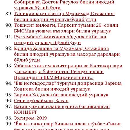
Собиров ва Достон Расулов билан ижодий
учрашув бўлиб ўтди
Таниқли композитор Муҳаммад Отажонов
билан ижодий учрашув бўлиб ўтди
Тошкент вилояти, Паркент тумани 29-сонли
БМСМда уюшма аъзолари билан учрашув
Рустамбек Самигович Абдуллаев билан
ижодий учрашув бўлиб ўтди
Ҳуршида Ҳасанова ва Муҳаммад Отажонов
билан ижодий учрашув ва маҳорат дарслари
бўлиб ўтди
Ўзбекистон композиторлари ва бастакорлари
уюшмасида Ўзбекистон Республикаси
Президенти Ш.М.Мирзиёевнинг...
"Ёш истеъдодлар" туркуми доирасида Зарина
Ходиева билан ижодий учрашув
Зарина Ходиева билан ижодий учрашув
Сени куйлайман, Ватан
Ватан ҳимоячилари кунига бағишланган
КОНЦЕРТ
Эҳтиром-2019
"Ёш ижодкорлар билан ишлаш шўъбаси"нинг
ёш композиторлар ва мусиқашунослари