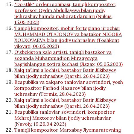
"Do‘stlik" ordeni sohibasi, taniqli kompozitor,
professor Oydin Abdullayeva bilan ijodiy
uchrashuv hamda mahorat darslari (Nukus,
15.05.2023)
Taniqli kompozitor, mohir fortepiano ijrochisi
MUHAMMAD OTAJONOV va bastakor NIGORA
XOLXO‘JAEVA bilan ijodiy uchrashuv (Toshkent
viloyati, 06.05.2023)
O‘zbekiston xalq artisti, taniqli bastakor va
sozanda Muhammadjon Mirzayevga
bag‘ishlangan xotira kechasi (Jizzax, 05.05.2023)
Xalq ta'limi a'lochisi, bastakor Batir Jilkibayev
bilan ijodiy uchrashuv (Qarshi, 26.04.2023)
Respublika va xalqaro tanlovlar sovrindori, yosh
kompozitor Farhod Nazarov bilan ijodiy
uchrashuv (Termiz, 28.04.2023)
Xalq ta'limi a'lochisi, bastakor Batir Jilkibayev
bilan ijodiy uchrashuv (Qarshi, 26.04.2023)
Respublika tanlovlar sovrindori, kompozitor
Mehroj Muxtorov bilan ijodiy uchrashuvlar
(Navoiy, 19,26.04.2023)
Taniqli kompozitor Marxabay Jiyemuratovning