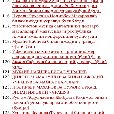
композитор Мухаммаджон Отажонов ҳамда
ёш композитор ва дирижёр Камолиддин
Азимов билан ижодий учрашув бўлиб ўтди
Нурали Эркаев ва Нодирбек Махаровлар
билан ижодий учрашув бўлиб ўтди
“Ўзбекистон мусиқа санъатининг долзарб
масалалари” мавзусидаги республика
илмий-амалий конференция бўлиб ўтди
Мухайё Набиева билан ижодий учрашув
бўлиб ўтди
Ўзбекистон композиторларининг камер
асарларидан тузилган концерт бўлиб ўтди
Акмал Сафаров билан ижодий учрашув бўлиб
ўтди
МУХАЙЁ НАБИЕВА БИЛАН УЧРАШУВ
ДИЛОРОМ АМАНУЛЛАЕВА БИЛАН ИЖОДИЙ
УЧРАШУВ ВА МАҲОРАТ ДАРСЛАРИ
НОДИРБЕК МАХАРОВ ВА НУРАЛИ ЭРКАЕВ
БИЛАН ИЖОДИЙ УЧРАШУВ
Рустам Абдуллаев ва Ҳабибулла Раҳимов билан
ижодий учрашувлар ва ҳисобот концерти
(Бухоро)
Хуршида Ҳасанова (Турсунова) билан ижодий