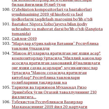
билан йиғилиш бўлиб ўтди
O'zbekiston kompozitorlari va bastakorlari
uyushmasining 2019 yil hisoboti va faol
ijodkorlarni taqdirlash marosimi bo'lib o'tdi
Bastakor Nigora Xolxo'jayeva bilan ijodiy
uchrashuv va mahorat darsi bo'lib o'tdi (Zangiota
tumanida)
Сайлов-2019
"Мардлар қўриқлайди Ватанни” Республика
танлови ўтказилди
"Мақом йўлларида яратилган энг яхши асар",
композиторлар ўртасида "Миллий мақомлар
асосида яратилган замонавий йўналишдаги
энг яхши саҳна асарлари", мусиқашунослар
ўртасида "Мақом соҳасида яратилган
китоблар" Республика танловлари
ғолибларини тақдирлаш ма
Тарихчи ва таржимон Мухаммад Ризо
Эрниёзбек ўғли Огаҳий таваллудининг 210
йиллигига...
Ўзбекистон Республикаси Вазирлар
Маҳкамасининг 2019 йил 20 мартдаги