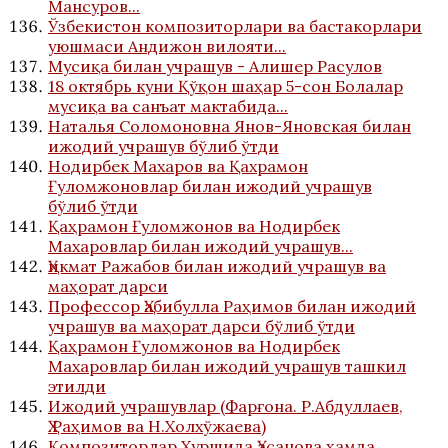
Мансуров...
Ўзбекистон композиторлари ва бастакорлари
уюшмаси Андижон вилояти...
Мусиқа билан учрашув - Алишер Расулов
18 октябрь куни Қўқон шаҳар 5-сон Болалар
мусиқа ва санъат мактабида...
Наталья Соломоновна Янов-Яновская билан
ижодий учрашув бўлиб ўтди
Нодирбек Махаров ва Қахрамон
Ғуломжоновлар билан ижодий учрашув
бўлиб ўтди
Қаҳрамон Ғуломжонов ва Нодирбек
Махаровлар билан ижодий учрашув...
Ҳикмат Ражабов билан ижодий учрашув ва
маҳорат дарси
Профессор Ҳабибулла Раҳимов билан ижодий
учрашув ва маҳорат дарси бўлиб ўтди
Қаҳрамон Ғуломжонов ва Нодирбек
Махаровлар билан ижодий учрашув ташкил
этилди
Ижодий учрашувлар (Фарғона. Р.Абдуллаев,
Ҳ.Раҳимов ва Н.Холхўжаева)
Композиторлар Хуршида Ҳасанова ҳамда