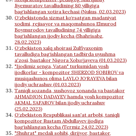
Jiyemuratov tavalludining 80 yilligiga
bag‘ishlangan xotira kechasi (Nukus, 02.03.2023)
O‘zbekistonda xizmat ko‘rsatgan madaniyat
xodimi, rejissyor va maqomshunos Elmurod
Boymurodov tavalludining 74 yilligiga
bag‘ishlangan ijodiy kecha (Shahrisabz,
28.02.2023)
O‘zbekiston xalq shoirasi Zulfiyaxonim
tavalludiga bag‘ishlangan tadbirda uyushma
a'zosi, bastakor Nigora Xolxo‘jayeva (01.03.2023)
"Ijodimiz senga, Vatan" turkumidan yosh
ijodkorlar - kompozitor SHERZOD SOBIROV va
musiqashunos olima LAYLO JO‘RAYEVA bilan
ijodiy uchrashuv (01.03.2023)
Taniqli sozanda, xushovoz xonanda va bastakor
AHMADJON DADAYEV hamda yosh kompozitor
AKMAL SAFAROV bilan ijodiy uchrashuv
(25.02.2023)
O‘zbekiston Respublikasi san'at arbobi, taniqli
kompozitor Rustam Abdullayev ijodiga
bag‘ishlangan kecha (Termiz 24.02.2023)
"Shuhrat" medali sohibi, dirijyor, bastakor,