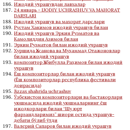
Ижодий учрашувдан лавхалар
24 январь - IJODIY UCHRASHUV VA MAHORAT
DARSLARI
Ижодий учрашув ва махорат дарслари
Рустам Хакимов ижодий учрашув билан
Ижодий учрашув Эркин Рузматов ва
Камолиддин Азимов билан
Эркин Рузматов билан ижодий учрашув
Хуршида Ҳасанова ва Муҳаммад Отажоновлар
билан ижодий учрашув
композитор Ҳабибулла Раҳимов билан ижодий
учрашув
Ёш композиторлар билан ижодий учрашув
(Ёш композиторлар республика фестивали
доирасида)
Jizzax shahrida uchrashuv
Ўзбекистон композиторлари ва бастакорлари
уюшмасида ижодий уюшмаларнинг ёш
ижодкорлари билан “Шу юрт
фарзандларимиз” шиори остида учрашув-
дебати бўлиб ўтди
Валерий Сапаров билан ижодий учрашув