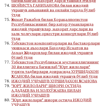
бағишланган маҳорат дарси ташкил этилди
ШОЙИСТА ГАНИХАНОВА билан ижодий
учрашув анъанавий ва онлайн тарзда бўлиб
ўтди
Ҳикмат Ражабов билан Қорақалпоғистон
Республикасининг бир қатор туманларида
ижодий учрашувлар, маҳорат дарслари ва
халқ чолғулари оркестри концертлари бўлиб
ўтди
Ўзбекистон композиторлари ва бастакорлари
уюшмаси аъзолари Баҳодир Исматов ва
Аҳмад Ҳайдаровлар билан ижодий учрашув
бўлиб ўтди
Ўзбекистон Республикаси мустақиллигининг
30 йиллигига бағишлаб "Юрт жилолари"
туркум тадбирлари доирасида ХУРШИДАХОН
ҲАСАНОВА билан ижодий учрашув бўлиб ўтди
ИЖОДИЙ УЧРАШУВ ХУРШИДАХОН ҲАСАНОВА
"ЮРТ ЖИЛОЛАРИ" ШИОРИ ОСТИДА
А.ДАДАЕВ ВА Н.ХОЛХЎЖАЕВА БИЛАН
ИЖОДИЙ УЧРАШУВ
"Юрт жилолари" шиори остида ИЖОДИЙ
УЧРАШУВ