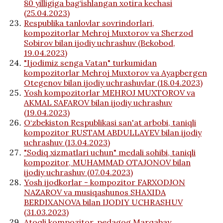
80 yilligiga bag‘ishlangan xotira kechasi
(25.04.2023)
Respublika tanlovlar sovrindorlari,
kompozitorlar Mehroj Muxtorov va Sherzod
Sobirov bilan ijodiy uchrashuv (Bekobod,
19.04.2023)
"Ijodimiz senga Vatan" turkumidan
kompozitorlar Mehroj Muxtorov va Ayapbergen
Otegenov bilan ijodiy uchrashuvlar (18.04.2023)
Yosh kompozitorlar MEHROJ MUXTOROV va
AKMAL SAFAROV bilan ijodiy uchrashuv
(19.04.2023)
O‘zbekiston Respublikasi san'at arbobi, taniqli
kompozitor RUSTAM ABDULLAYEV bilan ijodiy
uchrashuv (13.04.2023)
"Sodiq xizmatlari uchun" medali sohibi, taniqli
kompozitor, MUHAMMAD OTAJONOV bilan
ijodiy uchrashuv (07.04.2023)
Yosh ijodkorlar - kompozitor FARXODJON
NAZAROV va musiqashunos SHAXIDA
BERDIXANOVA bilan IJODIY UCHRASHUV
(31.03.2023)
Atoqli kompozitor, pedagog Marqabay