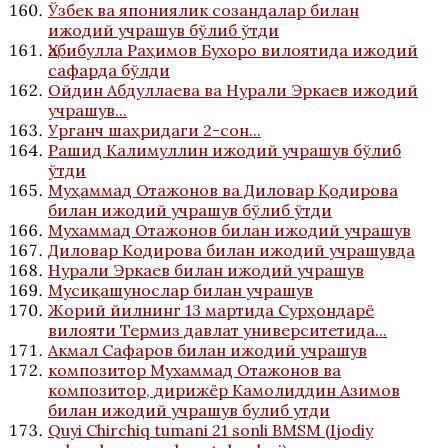
Ўзбек ва япониялик созандалар билан
ижодий учрашув бўлиб ўтди
Ҳабибулла Раҳимов Бухоро вилоятида ижодий
сафарда бўлди
Ойдин Абдуллаева ва Нурали Эркаев ижодий
учрашув...
Урганч шаҳридаги 2-сон...
Рашид Калимуллин ижодий учрашув бўлиб
ўтди
Муҳаммад Отажонов ва Диловар Қодирова
билан ижодий учрашув бўлиб ўтди
Мухаммад Отажонов билан ижодий учрашув
Диловар Кодирова билан ижодий учрашувда
Нурали Эркаев билан ижодий учрашув
Мусиқашунослар билан учрашув
Жорий йилнинг 13 мартида Сурҳондарё
вилояти Термиз давлат университетида...
Акмал Сафаров билан ижодий учрашув
композитор Мухаммад Отажонов ва
композитор, дирижёр Камолиддин Азимов
билан ижодий учрашув булиб утди
Quyi Chirchiq tumani 21 sonli BMSM (Ijodiy