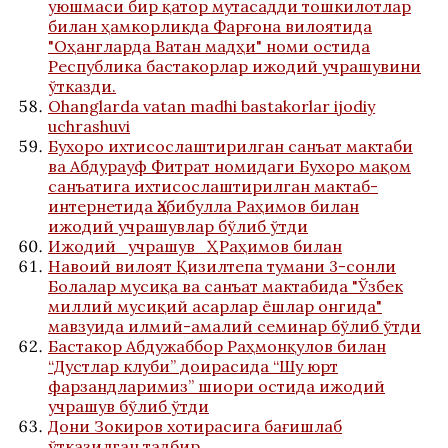
уюшмаси бир қатор мутасадди тошкилотлар
билан ҳамкорликда Фарғона вилоятида
"Оҳангларда Ватан мадҳи" номи остида
Республика бастакорлар ижодий учрашувини
ўтказди.
Ohanglarda vatan madhi bastakorlar ijodiy
uchrashuvi
Бухоро ихтисослаштирилган санъат мактаби
ва Абдурауф Фитрат номидаги Бухоро мақом
санъатига ихтисослаштирилган мактаб-
интернетида Ҳабибулла Раҳимов билан
ижодий учрашувлар бўлиб ўтди
Ижодий_учрашув_Ҳ_Раҳимов билан
Навоий вилоят Қизилтепа тумани 3-сонли
Болалар мусиқа ва санъат мактабида "Ўзбек
миллий мусиқий асарлар ёшлар онгида"
мавзуида илмий-амалий семинар бўлиб ўтди
Бастакор Абдужаббор Раҳмонқулов билан
“Дустлар клуби” доирасида “Шу юрт
фарзандларимиз” шиори остида ижодий
учрашув бўлиб ўтди
Дони Зокиров хотирасига бағишлаб
ўтказилган тадбир