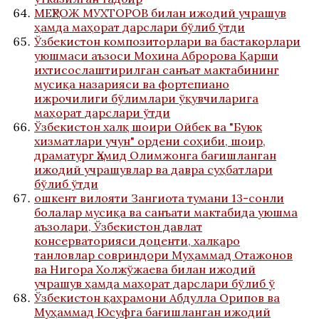
МЕҲРОЖ МУХТОРОВ билан ижодий учрашув
ҳамда маҳорат дарслари бўлиб ўтди
Ўзбекистон композиторлари ва бастакорлари
уюшмаси аъзоси Мохина Абророва Қарши
ихтисослаштирилган санъат мактабининг
мусиқа назарияси ва фортепиано
ижрочилиги бўлимлари ўқувчиларига
маҳорат дарслари ўтди
Ўзбекистон халқ шоири Ойбек ва "Буюк
хизматлари учун" ордени соҳиби, шоир,
драматург Ҳамид Олимжонга бағишланган
ижодий учрашувлар ва давра суҳбатлари
бўлиб ўтди
ошкент вилояти Зангиота тумани 13-сонли
болалар мусиқа ва санъати мактабида уюшма
аъзолари, Ўзбекистон давлат
консерваторияси доценти, халқаро
танловлар совриндори Муҳаммад Отажонов
ва Нигора Холжўжаева билан ижодий
учрашув ҳамда маҳорат дарслари бўлиб ў
Ўзбекистон қаҳрамони Абдулла Орипов ва
Муҳаммад Юсуфга бағишланган ижодий