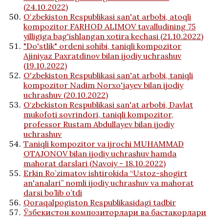
(24.10.2022)
Oʻzbekiston Respublikasi san'at arbobi, atoqli
kompozitor FARHOD ALIMOV tavalludining 75
yilligiga bag'ishlangan xotira kechasi (21.10.2022)
"Do'stlik" ordeni sohibi, taniqli kompozitor
Ajiniyaz Paxratdinov bilan ijodiy uchrashuv
(19.10.2022)
O'zbekiston Respublikasi san'at arbobi, taniqli
kompozitor Nadim Norxo'jayev bilan ijodiy
uchrashuv (20.10.2022)
O‘zbekiston Respublikasi san'at arbobi, Davlat
mukofoti sovrindori, taniqli kompozitor,
professor Rustam Abdullayev bilan ijodiy
uchrashuv
Taniqli kompozitor va ijrochi MUHAMMAD
OTAJONOV bilan ijodiy uchrashuv hamda
mahorat darslari (Navoiy - 18.10.2022)
Erkin Ro’zimatov ishtirokida “Ustoz-shogirt
an'analari” nomli ijodiy uchrashuv va mahorat
darsi bo’lib o’tdi
Qoraqalpogiston Respublikasidagi tadbir
Ўзбекистон композиторлари ва бастакорлари