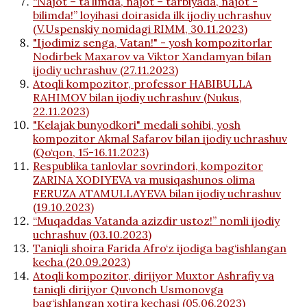
“Najot – ta’limda, najot – tarbiyada, najot -
bilimda!” loyihasi doirasida ilk ijodiy uchrashuv
(V.Uspenskiy nomidagi RIMM, 30.11.2023)
"Ijodimiz senga, Vatan!" - yosh kompozitorlar
Nodirbek Maxarov va Viktor Xandamyan bilan
ijodiy uchrashuv (27.11.2023)
Atoqli kompozitor, professor HABIBULLA
RAHIMOV bilan ijodiy uchrashuv (Nukus,
22.11.2023)
"Kelajak bunyodkori" medali sohibi, yosh
kompozitor Akmal Safarov bilan ijodiy uchrashuv
(Qo‘qon, 15-16.11.2023)
Respublika tanlovlar sovrindori, kompozitor
ZARINA XODIYEVA va musiqashunos olima
FERUZA ATAMULLAYEVA bilan ijodiy uchrashuv
(19.10.2023)
“Muqaddas Vatanda azizdir ustoz!” nomli ijodiy
uchrashuv (03.10.2023)
Taniqli shoira Farida Afro‘z ijodiga bag‘ishlangan
kecha (20.09.2023)
Atoqli kompozitor, dirijyor Muxtor Ashrafiy va
taniqli dirijyor Quvonch Usmonovga
bag‘ishlangan xotira kechasi (05.06.2023)