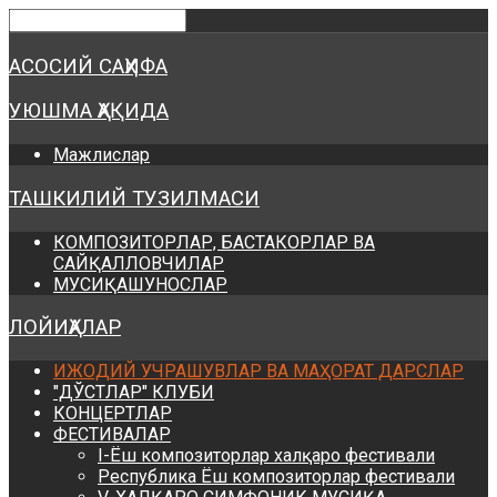
Предыдущий
Предыдущий
Следующий
Следующий
год
месяц
год
месяц
АСОСИЙ САҲИФА
УЮШМА ҲАҚИДА
Мажлислар
ТАШКИЛИЙ ТУЗИЛМАСИ
КОМПОЗИТОРЛАР, БАСТАКОРЛАР ВА
САЙҚАЛЛОВЧИЛАР
МУСИҚАШУНОСЛАР
ЛОЙИҲАЛАР
ИЖОДИЙ УЧРАШУВЛАР ВА МАҲОРАТ ДАРСЛАР
"ДЎСТЛАР" КЛУБИ
КОНЦЕРТЛАР
ФЕСТИВАЛАР
I-Ёш композиторлар халқаро фестивали
Республика Ёш композиторлар фестивали