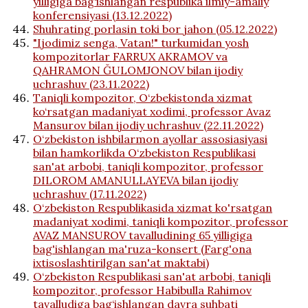
yilligiga bag‘ishlangan respublika ilmiy-amaliy
konferensiyаsi (13.12.2022)
Shuhrating porlasin toki bor jahon (05.12.2022)
"Ijodimiz senga, Vatan!" turkumidan yosh
kompozitorlar FARRUX AKRAMOV va
QAHRAMON ĞULOMJONOV bilan ijodiy
uchrashuv (23.11.2022)
Taniqli kompozitor, O‘zbekistonda xizmat
ko‘rsatgan madaniyat xodimi, professor Avaz
Mansurov bilan ijodiy uchrashuv (22.11.2022)
O‘zbekiston ishbilarmon ayollar assosiasiyasi
bilan hamkorlikda O‘zbekiston Respublikasi
san'at arbobi, taniqli kompozitor, professor
DILOROM AMANULLAYEVA bilan ijodiy
uchrashuv (17.11.2022)
O‘zbekiston Respublikasida xizmat ko'rsatgan
madaniyat xodimi, taniqli kompozitor, professor
AVAZ MANSUROV tavalludining 65 yilligiga
bag'ishlangan ma'ruza-konsert (Farg'ona
ixtisoslashtirilgan san'at maktabi)
O‘zbekiston Respublikasi san'at arbobi, taniqli
kompozitor, professor Habibulla Rahimov
tavalludiga bag‘ishlangan davra suhbati