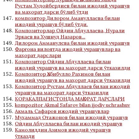
Рустам Худойбердиев билан ижодий учрашув
ва маҳорат дарси бўлиб ўтди
композитор Дилором Амануллаева билан
ижодий учрашув бўлиб ўтди.
Композиторлар Ойдин Абдуллаева, Нурали
Эркаев ва Хушнуд Назаров...
Дилором Амманулева билан ижодий учрашув
Фарғона вилоятда ижодий учрашувлар ва
маҳорат дарслари
Композитор Ойдин Абдуллаева билан
ижодий учрашув ва маҳорат дарси ўтказилди
Композитор Ҳабибулло Раҳимов билан
ижодий учрашув ва маҳорат дарси ўтказилди
Композитор Рустам Абдуллаев билан ижодий
учрашув ва маҳорат дарси ўтказилди
ҚОРАКАЛПАҒИСТОНДА МАҲОРАТ ДАРСЛАРИ
kompozitor Akmal Safarov bilan ijodiy uchrashuv
Акмаль Сафаров ижодий учрашувлар
Муҳаммад Отажонов билан ижодий учрашув
Ойдин Абдуллаева билан ижодий учрашув
Камолиддин Азимов ижодий учрашув
ўтказди