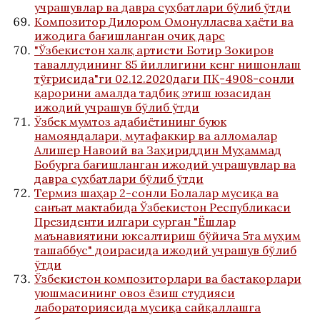
учрашувлар ва давра суҳбатлари бўлиб ўтди
Композитор Дилором Омонуллаева ҳаёти ва
ижодига бағишланган очиқ дарс
"Ўзбекистон халқ артисти Ботир Зокиров
таваллудининг 85 йиллигини кенг нишонлаш
тўғрисида"ги 02.12.2020даги ПҚ-4908-сонли
қарорини амалда тадбиқ этиш юзасидан
ижодий учрашув бўлиб ўтди
Ўзбек мумтоз адабиётининг буюк
намояндалари, мутафаккир ва алломалар
Алишер Навоий ва Заҳириддин Муҳаммад
Бобурга бағишланган ижодий учрашувлар ва
давра суҳбатлари бўлиб ўтди
Термиз шаҳар 2-сонли Болалар мусиқа ва
санъат мактабида Ўзбекистон Республикаси
Президенти илгари сурган "Ёшлар
маънавиятини юксалтириш бўйича 5та муҳим
ташаббус" доирасида ижодий учрашув бўлиб
ўтди
Ўзбекистон композиторлари ва бастакорлари
уюшмасининг овоз ёзиш студияси
лабораториясида мусиқа сайқаллашга