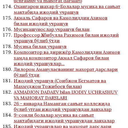
uchrashuv va mahorat darslari)
Охангарон шаҳар 6-Болалар мусиқа ва санъат
мактабида ижодий учрашув
Акмаль Сафаров ва Камолиддин Азимов
билан ижодий учрашув
Мусиқашунослар учрашув билан
Профессор Ҳабибулла Раҳимов билан ижодий
учрашув бўлиб ўтди
Мусиқа билан учрашув
Композитор ва дирижёр Камолиддин Азимов
ҳамда композитор Акмал Сафаров билан
ижодий учрашувлар...
Дилором Аманулаеванинг махорат дарслари
бўлиб ўтди
Ижодий учрашув (Соибжон Бегматов ва
Махмуджон Тожибоев билан)
AXMADJON DADAEV bilan IJODIY UCHRASHUV
VA MAHORAT DARSLARI
26 - январда Наманган санъат коллежида
булиб утган ижодий учрашувдан лавхалар
9-сонли болалар мусика ва санъат
мактабидаги ижодий учрашувдан лавхалар
Ижодий учрашувлар ва махорат дарслари