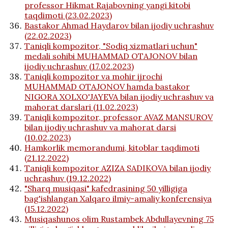
professor Hikmat Rajabovning yangi kitobi
taqdimoti (23.02.2023)
Bastakor Ahmad Haydarov bilan ijodiy uchrashuv
(22.02.2023)
Taniqli kompozitor, "Sodiq xizmatlari uchun"
medali sohibi MUHAMMAD OTAJONOV bilan
ijodiy uchrashuv (17.02.2023)
Taniqli kompozitor va mohir ijrochi
MUHAMMAD OTAJONOV hamda bastakor
NIGORA XOLXO'JAYEVA bilan ijodiy uchrashuv va
mahorat darslari (11.02.2023)
Taniqli kompozitor, professor AVAZ MANSUROV
bilan ijodiy uchrashuv va mahorat darsi
(10.02.2023)
Hamkorlik memorandumi, kitoblar taqdimoti
(21.12.2022)
Тaniqli kompozitor AZIZA SADIKOVA bilan ijodiy
uchrashuv (19.12.2022)
"Sharq musiqasi" kafedrasining 50 yilligiga
bag'ishlangan Xalqaro ilmiy-amaliy konferensiya
(15.12.2022)
Musiqashunos olim Rustambek Abdullayevning 75