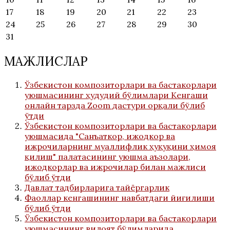
17
18
19
20
21
22
23
24
25
26
27
28
29
30
31
МАЖЛИСЛАР
Ўзбекистон композиторлари ва бастакорлари
уюшмасининг ҳудудий бўлимлари Кенгаши
онлайн тарзда Zoom дастури орқали бўлиб
ўтди
Ўзбекистон композиторлари ва бастакорлари
уюшмасида "Санъаткор, ижодкор ва
ижрочиларнинг муаллифлик ҳуқуқини ҳимоя
қилиш" палатасининг уюшма аъзолари,
ижодкорлар ва ижрочилар билан мажлиси
бўлиб ўтди
Давлат тадбирларига тайёргарлик
Фаоллар кенгашининг навбатдаги йиғилиши
бўлиб ўтди
Ўзбекистон композиторлари ва бастакорлари
уюшмасининг вилоят бўлимларида