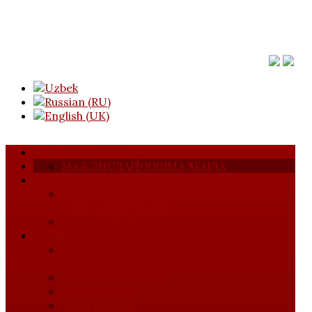
АСОСИЙ САҲИФА
МАЖЛИСЛАР
УЮШМА ҲАҚИДА
ТАШКИЛИЙ ТУЗИЛМАСИ
КОМПОЗИТОРЛАР, БАСТАКОРЛАР ВА
САЙҚАЛЛОВЧИЛАР
МУСИҚАШУНОСЛАР
ЛОЙИҲАЛАР
ИЖОДИЙ УЧРАШУВЛАР ВА МАҲОРАТ
ДАРСЛАР
"ДЎСТЛАР" КЛУБИ
КОНЦЕРТЛАР
ФЕСТИВАЛАР