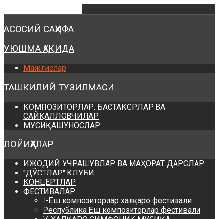
Предыдущий
Предыдущий
Следующий
Следующий
год
месяц
год
месяц
АСОСИЙ САҲИФА
УЮШМА ҲАҚИДА
Мажлислар
ТАШКИЛИЙ ТУЗИЛМАСИ
КОМПОЗИТОРЛАР, БАСТАКОРЛАР ВА
САЙҚАЛЛОВЧИЛАР
МУСИҚАШУНОСЛАР
ЛОЙИҲАЛАР
ИЖОДИЙ УЧРАШУВЛАР ВА МАҲОРАТ ДАРСЛАР
"ДЎСТЛАР" КЛУБИ
КОНЦЕРТЛАР
ФЕСТИВАЛАР
I-Ёш композиторлар халқаро фестивали
Республика Ёш композиторлар фестивали