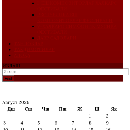
I-ЁШ КОМПОЗИТОРЛАР ХАЛҚАРО
ФЕСТИВАЛИ
РЕСПУБЛИКА ЁШ
КОМПОЗИТОРЛАР ФЕСТИВАЛИ
V-ХАЛҚАРО СИМФОНИК МУСИҚА
ФЕСТИВАЛИ
ДАВР САДОЛАРИ
ТАНЛОВЛАР
ТАҚДИМОТИЛАР
АЛОҚА
ИЗЛАШ...
Find
АНОНС
Август 2026
Дш
Сш
Чш
Пш
Ж
Ш
Як
1
2
3
4
5
6
7
8
9
10
11
12
13
14
15
16