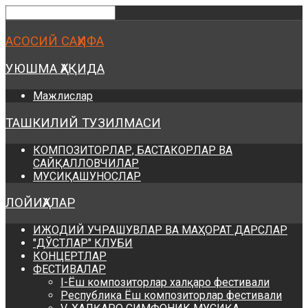
Предыдущий
Предыдущий
Следующий
Следующий
год
месяц
год
месяц
АСОСИЙ САҲИФА
УЮШМА ҲАҚИДА
Мажлислар
ТАШКИЛИЙ ТУЗИЛМАСИ
КОМПОЗИТОРЛАР, БАСТАКОРЛАР ВА
САЙҚАЛЛОВЧИЛАР
МУСИҚАШУНОСЛАР
ЛОЙИҲАЛАР
ИЖОДИЙ УЧРАШУВЛАР ВА МАҲОРАТ ДАРСЛАР
"ДЎСТЛАР" КЛУБИ
КОНЦЕРТЛАР
ФЕСТИВАЛАР
I-Ёш композиторлар халқаро фестивали
Республика Ёш композиторлар фестивали