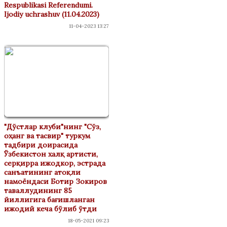
Respublikasi Referendumi.
Ijodiy uchrashuv (11.04.2023)
11-04-2023 13:27
"Дўстлар клуби"нинг "Сўз,
оҳанг ва тасвир" туркум
тадбири доирасида
Ўзбекистон халқ артисти,
серқирра ижодкор, эстрада
санъатининг атоқли
намоёндаси Ботир Зокиров
таваллудининг 85
йиллигига бағишланган
ижодий кеча бўлиб ўтди
18-05-2021 09:23