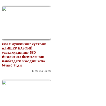
ғазал мулкининг султони
АЛИШЕР НАВОИЙ
таваллудининг 580
йиллигига бағишланган
навбатдаги ижодий кеча
бўлиб ўтди
17-02-2021 12:05