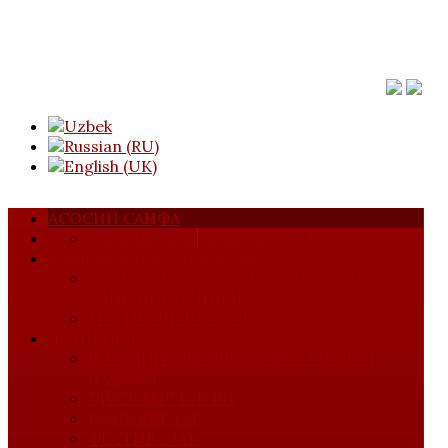
АСОСИЙ САҲИФА
МАЖЛИСЛАР
УЮШМА ҲАҚИДА
ТАШКИЛИЙ ТУЗИЛМАСИ
КОМПОЗИТОРЛАР, БАСТАКОРЛАР ВА
САЙҚАЛЛОВЧИЛАР
МУСИҚАШУНОСЛАР
ЛОЙИҲАЛАР
ИЖОДИЙ УЧРАШУВЛАР ВА МАҲОРАТ
ДАРСЛАР
"ДЎСТЛАР" КЛУБИ
КОНЦЕРТЛАР
ФЕСТИВАЛАР