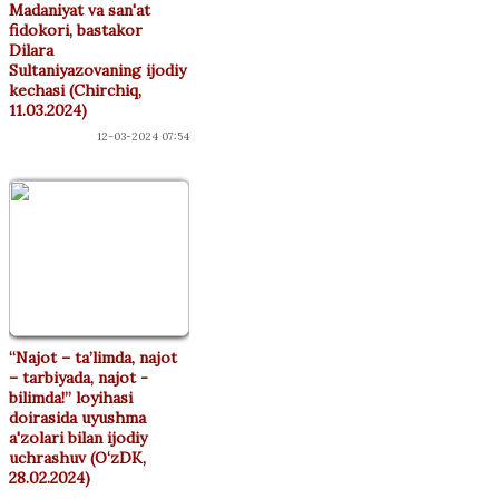
Madaniyat va san'at
fidokori, bastakor
Dilara
Sultaniyazovaning ijodiy
kechasi (Chirchiq,
11.03.2024)
12-03-2024 07:54
“Najot – ta’limda, najot
– tarbiyada, najot -
bilimda!” loyihasi
doirasida uyushma
a'zolari bilan ijodiy
uchrashuv (O‘zDK,
28.02.2024)