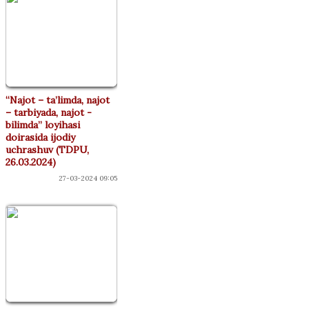
“Najot – ta’limda, najot
– tarbiyada, najot -
bilimda” loyihasi
doirasida ijodiy
uchrashuv (TDPU,
26.03.2024)
27-03-2024 09:05