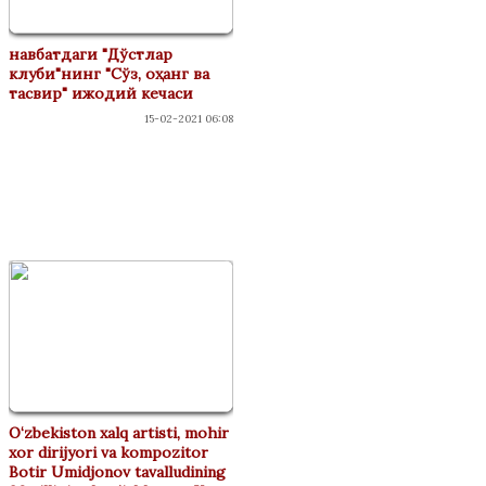
навбатдаги "Дўстлар
клуби"нинг "Сўз, оҳанг ва
тасвир" ижодий кечаси
15-02-2021 06:08
ФЕСТИВАЛАР
O‘zbekiston xalq artisti, mohir
xor dirijyori va kompozitor
Botir Umidjonov tavalludining