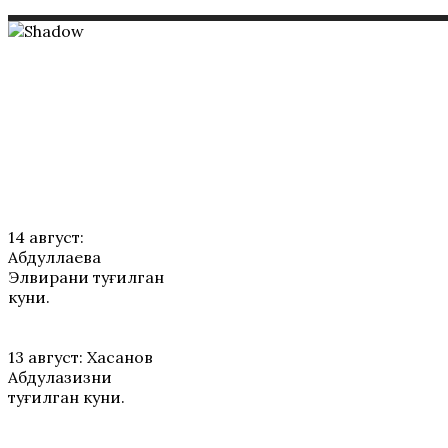
ТАБРИКЛАР
14 август:
Абдуллаева
Элвирани туғилган
куни.
13 август: Хасанов
Абдулазизни
туғилган куни.