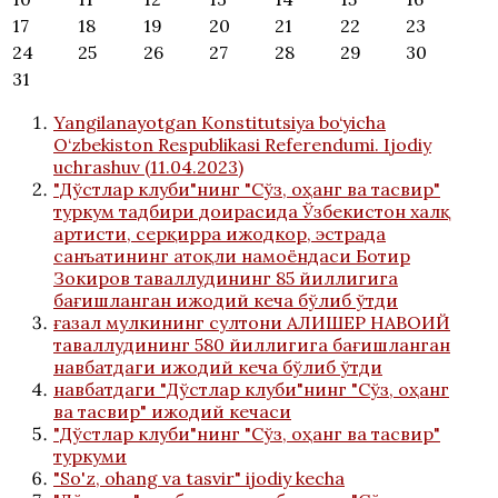
17
18
19
20
21
22
23
24
25
26
27
28
29
30
31
Yangilanayotgan Konstitutsiya bo‘yicha
O‘zbekiston Respublikasi Referendumi. Ijodiy
uchrashuv (11.04.2023)
"Дўстлар клуби"нинг "Сўз, оҳанг ва тасвир"
туркум тадбири доирасида Ўзбекистон халқ
артисти, серқирра ижодкор, эстрада
санъатининг атоқли намоёндаси Ботир
Зокиров таваллудининг 85 йиллигига
бағишланган ижодий кеча бўлиб ўтди
ғазал мулкининг султони АЛИШЕР НАВОИЙ
таваллудининг 580 йиллигига бағишланган
навбатдаги ижодий кеча бўлиб ўтди
навбатдаги "Дўстлар клуби"нинг "Сўз, оҳанг
ва тасвир" ижодий кечаси
"Дўстлар клуби"нинг "Сўз, оҳанг ва тасвир"
туркуми
"So'z, ohang va tasvir" ijodiy kecha