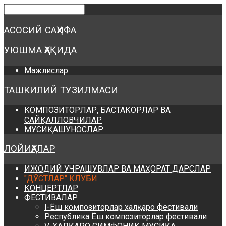
Предыдущий
Предыдущий
Следующий
Следующий
год
месяц
год
месяц
АСОСИЙ САҲИФА
УЮШМА ҲАҚИДА
Мажлислар
ТАШКИЛИЙ ТУЗИЛМАСИ
КОМПОЗИТОРЛАР, БАСТАКОРЛАР ВА
САЙҚАЛЛОВЧИЛАР
МУСИҚАШУНОСЛАР
ЛОЙИҲАЛАР
ИЖОДИЙ УЧРАШУВЛАР ВА МАҲОРАТ ДАРСЛАР
"ДЎСТЛАР" КЛУБИ
КОНЦЕРТЛАР
ФЕСТИВАЛАР
I-Ёш композиторлар халқаро фестивали
Республика Ёш композиторлар фестивали