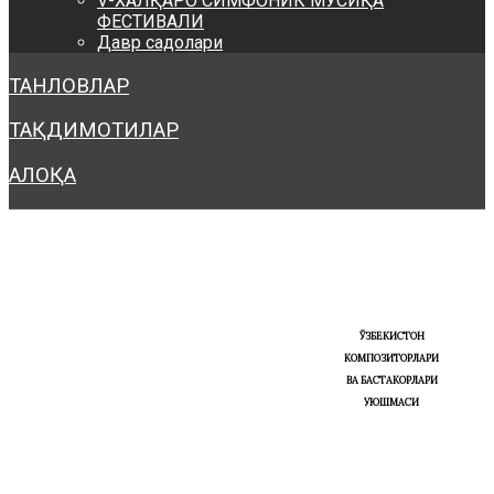
V-ХАЛҚАРО СИМФОНИК МУСИҚА
ФЕСТИВАЛИ
Давр садолари
ТАНЛОВЛАР
ТАҚДИМОТИЛАР
АЛОҚА
ЎЗБЕКИСТОН
КОМПОЗИТОРЛАРИ
ВА БАСТАКОРЛАРИ
УЮШМАСИ