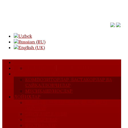
АСОСИЙ САҲИФА
МАЖЛИСЛАР
УЮШМА ҲАҚИДА
ТАШКИЛИЙ ТУЗИЛМАСИ
КОМПОЗИТОРЛАР, БАСТАКОРЛАР ВА
САЙҚАЛЛОВЧИЛАР
МУСИҚАШУНОСЛАР
ЛОЙИҲАЛАР
ИЖОДИЙ УЧРАШУВЛАР ВА МАҲОРАТ
ДАРСЛАР
"ДЎСТЛАР" КЛУБИ
КОНЦЕРТЛАР
ФЕСТИВАЛАР