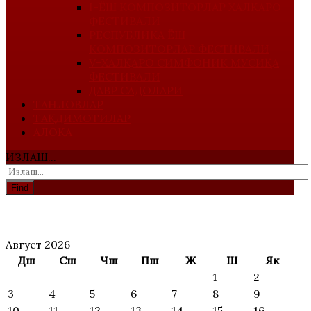
I-ЁШ КОМПОЗИТОРЛАР ХАЛҚАРО
ФЕСТИВАЛИ
РЕСПУБЛИКА ЁШ
КОМПОЗИТОРЛАР ФЕСТИВАЛИ
V-ХАЛҚАРО СИМФОНИК МУСИҚА
ФЕСТИВАЛИ
ДАВР САДОЛАРИ
ТАНЛОВЛАР
ТАҚДИМОТИЛАР
АЛОҚА
ИЗЛАШ...
Find
АНОНС
Август 2026
Дш
Сш
Чш
Пш
Ж
Ш
Як
1
2
3
4
5
6
7
8
9
10
11
12
13
14
15
16