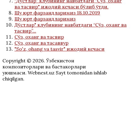
"Дўстлар" клубининг навбатдаги "Сўз, оҳанг
ва тасвир" ижодий кечаси бўлиб ўтди.
Шу юрт фарзандларимиз 18.10.2019
Шу юрт фарзандларимиз
Дўстлар" клубининг навбатдаги “Сўз, оҳанг ва
тасвир”...
Сўз, оҳанг ва тасвир
Сўз, оҳанг ва тасаввур
"So'z, ohang va tasvir" ижодий кечаси
Copyright © 2026. Ўзбекистон
композиторлари ва бастакорлари
уюшмаси. Webnest.uz Sayt tomonidan ishlab
chiqilgan.