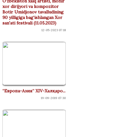
O‘zbekiston xalq artisti, mohir
xor dirijyori va kompozitor
Botir Umidjonov tavalludining
90 yilligiga bag‘ishlangan Xor
san'ati festivali (11.05.2023)
12-05-2023 07:18
“Европа-Азия” XIV-Халқаро...
19-09-2019 07:30