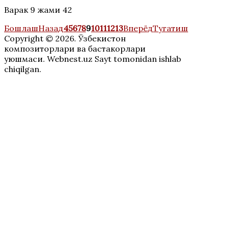
Варак 9 жами 42
Бошлаш
Назад
4
5
6
7
8
9
10
11
12
13
Вперёд
Тугатиш
Copyright © 2026. Ўзбекистон
композиторлари ва бастакорлари
уюшмаси. Webnest.uz Sayt tomonidan ishlab
chiqilgan.