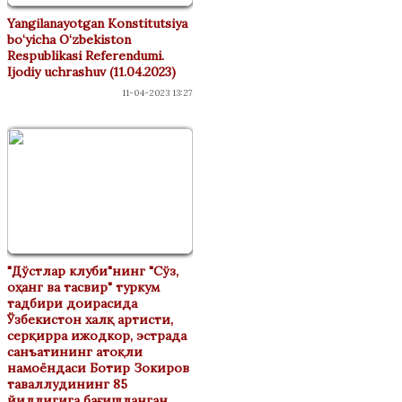
Yangilanayotgan Konstitutsiya
bo‘yicha O‘zbekiston
Respublikasi Referendumi.
Ijodiy uchrashuv (11.04.2023)
11-04-2023 13:27
"Дўстлар клуби"нинг "Сўз,
оҳанг ва тасвир" туркум
тадбири доирасида
Ўзбекистон халқ артисти,
серқирра ижодкор, эстрада
санъатининг атоқли
намоёндаси Ботир Зокиров
таваллудининг 85
йиллигига бағишланган