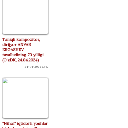
Taniqli kompozitor,
dirijyor ANVAR
ERGASHEV
tavalludining 70 yilligi
(O‘zDK, 24.04.2024)
24-04-2024 13:52
"Nihol" iqtidorli yoshlar