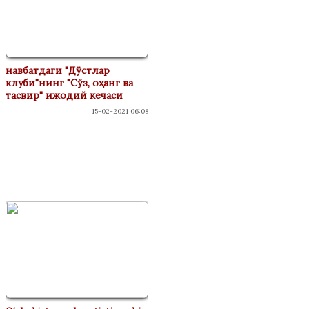
навбатдаги "Дўстлар
клуби"нинг "Сўз, оҳанг ва
тасвир" ижодий кечаси
15-02-2021 06:08
ФЕСТИВАЛАР