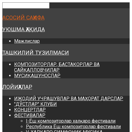
Предыдущий
Предыдущий
Следующий
Следующий
год
месяц
год
месяц
АСОСИЙ САҲИФА
УЮШМА ҲАҚИДА
Мажлислар
ТАШКИЛИЙ ТУЗИЛМАСИ
КОМПОЗИТОРЛАР, БАСТАКОРЛАР ВА
САЙҚАЛЛОВЧИЛАР
МУСИҚАШУНОСЛАР
ЛОЙИҲАЛАР
ИЖОДИЙ УЧРАШУВЛАР ВА МАҲОРАТ ДАРСЛАР
"ДЎСТЛАР" КЛУБИ
КОНЦЕРТЛАР
ФЕСТИВАЛАР
I-Ёш композиторлар халқаро фестивали
Республика Ёш композиторлар фестивали