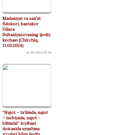
Madaniyat va san'at
fidokori, bastakor
Dilara
Sultaniyazovaning ijodiy
kechasi (Chirchiq,
11.03.2024)
12-03-2024 07:54
“Najot – ta’limda, najot
– tarbiyada, najot -
bilimda!” loyihasi
doirasida uyushma
a'zolari bilan ijodiy