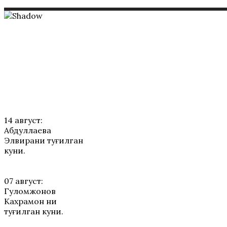
ТАБРИКЛАР
14 август:
Абдуллаева
Элвирани туғилган
куни.
07 август:
Гуломжонов
Кахрамон ни
туғилган куни.