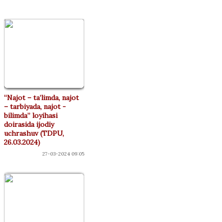
“Najot – ta’limda, najot
– tarbiyada, najot -
bilimda” loyihasi
doirasida ijodiy
uchrashuv (TDPU,
26.03.2024)
27-03-2024 09:05