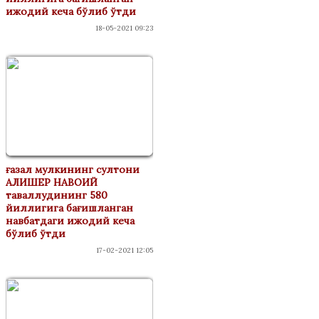
ижодий кеча бўлиб ўтди
18-05-2021 09:23
ғазал мулкининг султони
АЛИШЕР НАВОИЙ
таваллудининг 580
йиллигига бағишланган
навбатдаги ижодий кеча
бўлиб ўтди
17-02-2021 12:05