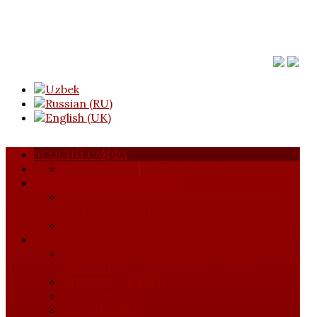
АСОСИЙ САҲИФА
МАЖЛИСЛАР
УЮШМА ҲАҚИДА
ТАШКИЛИЙ ТУЗИЛМАСИ
КОМПОЗИТОРЛАР, БАСТАКОРЛАР ВА
САЙҚАЛЛОВЧИЛАР
МУСИҚАШУНОСЛАР
ЛОЙИҲАЛАР
ИЖОДИЙ УЧРАШУВЛАР ВА МАҲОРАТ
ДАРСЛАР
"ДЎСТЛАР" КЛУБИ
КОНЦЕРТЛАР
ФЕСТИВАЛАР