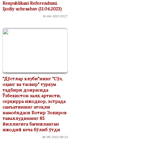
Respublikasi Referendumi.
Ijodiy uchrashuv (11.04.2023)
11-04-2023 13:27
"Дўстлар клуби"нинг "Сўз,
оҳанг ва тасвир" туркум
тадбири доирасида
Ўзбекистон халқ артисти,
серқирра ижодкор, эстрада
санъатининг атоқли
намоёндаси Ботир Зокиров
таваллудининг 85
йиллигига бағишланган
ижодий кеча бўлиб ўтди
18-05-2021 09:23