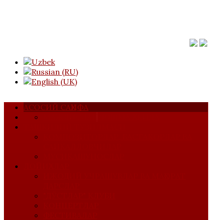
АСОСИЙ САҲИФА
МАЖЛИСЛАР
УЮШМА ҲАҚИДА
ТАШКИЛИЙ ТУЗИЛМАСИ
КОМПОЗИТОРЛАР, БАСТАКОРЛАР ВА
САЙҚАЛЛОВЧИЛАР
МУСИҚАШУНОСЛАР
ЛОЙИҲАЛАР
ИЖОДИЙ УЧРАШУВЛАР ВА МАҲОРАТ
ДАРСЛАР
"ДЎСТЛАР" КЛУБИ
КОНЦЕРТЛАР
ФЕСТИВАЛАР