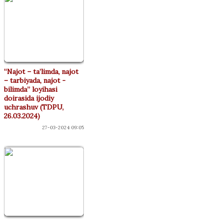
“Najot – ta’limda, najot
– tarbiyada, najot -
bilimda” loyihasi
doirasida ijodiy
uchrashuv (TDPU,
26.03.2024)
27-03-2024 09:05