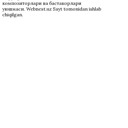
композиторлари ва бастакорлари
уюшмаси. Webnest.uz Sayt tomonidan ishlab
chiqilgan.