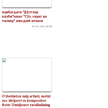
навбатдаги "Дўстлар
клуби"нинг "Сўз, оҳанг ва
тасвир" ижодий кечаси
15-02-2021 06:08
ФЕСТИВАЛАР
O‘zbekiston xalq artisti, mohir
xor dirijyori va kompozitor
Botir Umidjonov tavalludining