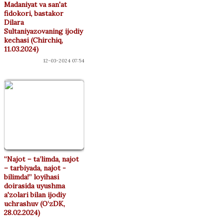
Madaniyat va san'at
fidokori, bastakor
Dilara
Sultaniyazovaning ijodiy
kechasi (Chirchiq,
11.03.2024)
12-03-2024 07:54
“Najot – ta’limda, najot
– tarbiyada, najot -
bilimda!” loyihasi
doirasida uyushma
a'zolari bilan ijodiy
uchrashuv (O‘zDK,
28.02.2024)