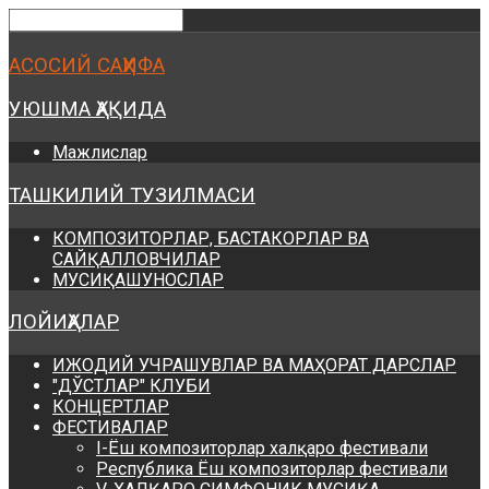
Предыдущий
Предыдущий
Следующий
Следующий
год
месяц
год
месяц
АСОСИЙ САҲИФА
УЮШМА ҲАҚИДА
Мажлислар
ТАШКИЛИЙ ТУЗИЛМАСИ
КОМПОЗИТОРЛАР, БАСТАКОРЛАР ВА
САЙҚАЛЛОВЧИЛАР
МУСИҚАШУНОСЛАР
ЛОЙИҲАЛАР
ИЖОДИЙ УЧРАШУВЛАР ВА МАҲОРАТ ДАРСЛАР
"ДЎСТЛАР" КЛУБИ
КОНЦЕРТЛАР
ФЕСТИВАЛАР
I-Ёш композиторлар халқаро фестивали
Республика Ёш композиторлар фестивали