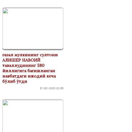
ғазал мулкининг султони
АЛИШЕР НАВОИЙ
таваллудининг 580
йиллигига бағишланган
навбатдаги ижодий кеча
бўлиб ўтди
17-02-2021 12:05