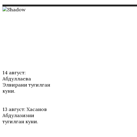
ТАБРИКЛАР
14 август:
Абдуллаева
Элвирани туғилган
куни.
13 август: Хасанов
Абдулазизни
туғилган куни.