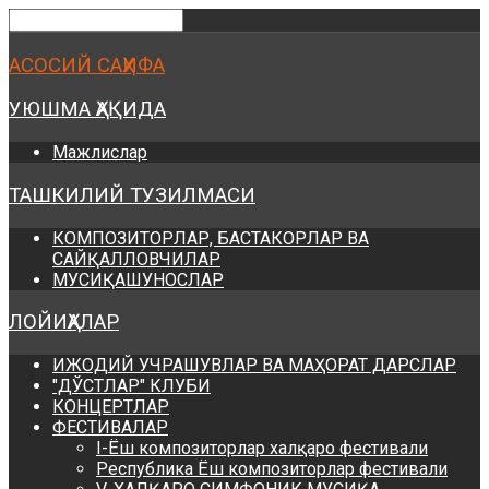
Предыдущий
Предыдущий
Следующий
Следующий
год
месяц
год
месяц
АСОСИЙ САҲИФА
УЮШМА ҲАҚИДА
Мажлислар
ТАШКИЛИЙ ТУЗИЛМАСИ
КОМПОЗИТОРЛАР, БАСТАКОРЛАР ВА
САЙҚАЛЛОВЧИЛАР
МУСИҚАШУНОСЛАР
ЛОЙИҲАЛАР
ИЖОДИЙ УЧРАШУВЛАР ВА МАҲОРАТ ДАРСЛАР
"ДЎСТЛАР" КЛУБИ
КОНЦЕРТЛАР
ФЕСТИВАЛАР
I-Ёш композиторлар халқаро фестивали
Республика Ёш композиторлар фестивали