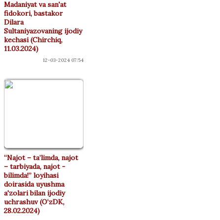
Madaniyat va san'at
fidokori, bastakor
Dilara
Sultaniyazovaning ijodiy
kechasi (Chirchiq,
11.03.2024)
12-03-2024 07:54
“Najot – ta’limda, najot
– tarbiyada, najot -
bilimda!” loyihasi
doirasida uyushma
a'zolari bilan ijodiy
uchrashuv (O‘zDK,
28.02.2024)