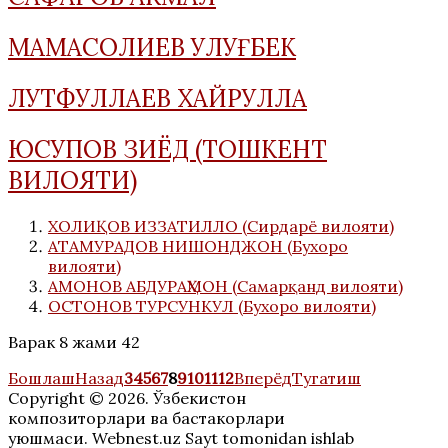
МАМАСОЛИЕВ УЛУҒБЕК
ЛУТФУЛЛАЕВ ХАЙРУЛЛА
ЮСУПОВ ЗИЁД (ТОШКЕНТ
ВИЛОЯТИ)
ХОЛИҚОВ ИЗЗАТИЛЛО (Сирдарё вилояти)
АТАМУРАДОВ НИШОНДЖОН (Бухоро
вилояти)
АМОНОВ АБДУРАҲМОН (Самарқанд вилояти)
ОСТОНОВ ТУРСУНКУЛ (Бухоро вилояти)
Варак 8 жами 42
Бошлаш
Назад
3
4
5
6
7
8
9
10
11
12
Вперёд
Тугатиш
Copyright © 2026. Ўзбекистон
композиторлари ва бастакорлари
уюшмаси. Webnest.uz Sayt tomonidan ishlab