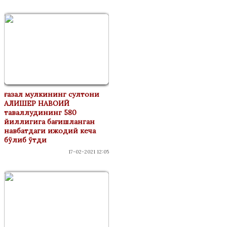
ғазал мулкининг султони
АЛИШЕР НАВОИЙ
таваллудининг 580
йиллигига бағишланган
навбатдаги ижодий кеча
бўлиб ўтди
17-02-2021 12:05