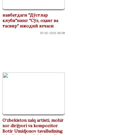
навбатдаги "Дўстлар
клуби"нинг "Сўз, оҳанг ва
тасвир" ижодий кечаси
15-02-2021 06:08
ФЕСТИВАЛАР
O‘zbekiston xalq artisti, mohir
xor dirijyori va kompozitor
Botir Umidjonov tavalludining