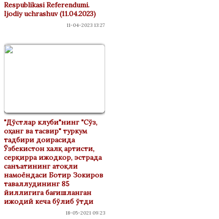
Respublikasi Referendumi.
Ijodiy uchrashuv (11.04.2023)
11-04-2023 13:27
"Дўстлар клуби"нинг "Сўз,
оҳанг ва тасвир" туркум
тадбири доирасида
Ўзбекистон халқ артисти,
серқирра ижодкор, эстрада
санъатининг атоқли
намоёндаси Ботир Зокиров
таваллудининг 85
йиллигига бағишланган
ижодий кеча бўлиб ўтди
18-05-2021 09:23