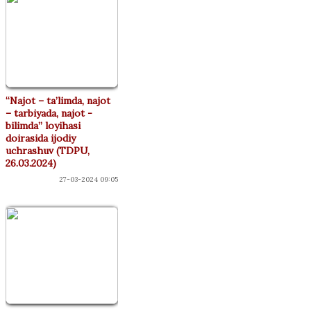
“Najot – ta’limda, najot
– tarbiyada, najot -
bilimda” loyihasi
doirasida ijodiy
uchrashuv (TDPU,
26.03.2024)
27-03-2024 09:05