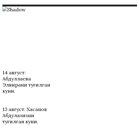
ТАБРИКЛАР
14 август:
Абдуллаева
Элвирани туғилган
куни.
13 август: Хасанов
Абдулазизни
туғилган куни.