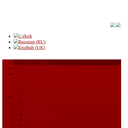
АСОСИЙ САҲИФА
МАЖЛИСЛАР
УЮШМА ҲАҚИДА
ТАШКИЛИЙ ТУЗИЛМАСИ
КОМПОЗИТОРЛАР, БАСТАКОРЛАР ВА
САЙҚАЛЛОВЧИЛАР
МУСИҚАШУНОСЛАР
ЛОЙИҲАЛАР
ИЖОДИЙ УЧРАШУВЛАР ВА МАҲОРАТ
ДАРСЛАР
"ДЎСТЛАР" КЛУБИ
КОНЦЕРТЛАР
ФЕСТИВАЛАР