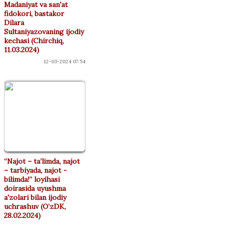
Madaniyat va san'at
fidokori, bastakor
Dilara
Sultaniyazovaning ijodiy
kechasi (Chirchiq,
11.03.2024)
12-03-2024 07:54
“Najot – ta’limda, najot
– tarbiyada, najot -
bilimda!” loyihasi
doirasida uyushma
a'zolari bilan ijodiy
uchrashuv (O‘zDK,
28.02.2024)