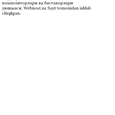
композиторлари ва бастакорлари
уюшмаси. Webnest.uz Sayt tomonidan ishlab
chiqilgan.