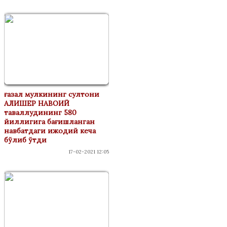
ғазал мулкининг султони
АЛИШЕР НАВОИЙ
таваллудининг 580
йиллигига бағишланган
навбатдаги ижодий кеча
бўлиб ўтди
17-02-2021 12:05