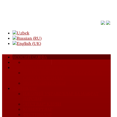
АСОСИЙ САҲИФА
МАЖЛИСЛАР
УЮШМА ҲАҚИДА
ТАШКИЛИЙ ТУЗИЛМАСИ
КОМПОЗИТОРЛАР, БАСТАКОРЛАР ВА
САЙҚАЛЛОВЧИЛАР
МУСИҚАШУНОСЛАР
ЛОЙИҲАЛАР
ИЖОДИЙ УЧРАШУВЛАР ВА МАҲОРАТ
ДАРСЛАР
"ДЎСТЛАР" КЛУБИ
КОНЦЕРТЛАР
ФЕСТИВАЛАР