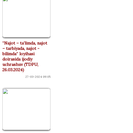
“Najot – ta’limda, najot
– tarbiyada, najot -
bilimda” loyihasi
doirasida ijodiy
uchrashuv (TDPU,
26.03.2024)
27-03-2024 09:05