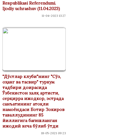
Respublikasi Referendumi.
Ijodiy uchrashuv (11.04.2023)
11-04-2023 13:27
"Дўстлар клуби"нинг "Сўз,
оҳанг ва тасвир" туркум
тадбири доирасида
Ўзбекистон халқ артисти,
серқирра ижодкор, эстрада
санъатининг атоқли
намоёндаси Ботир Зокиров
таваллудининг 85
йиллигига бағишланган
ижодий кеча бўлиб ўтди
18-05-2021 09:23