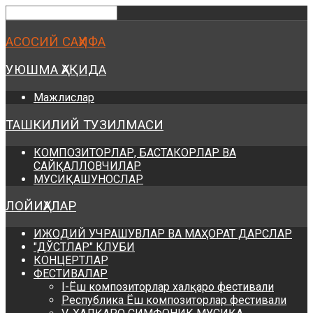
Предыдущий
Предыдущий
Следующий
Следующий
год
месяц
год
месяц
АСОСИЙ САҲИФА
УЮШМА ҲАҚИДА
Мажлислар
ТАШКИЛИЙ ТУЗИЛМАСИ
КОМПОЗИТОРЛАР, БАСТАКОРЛАР ВА
САЙҚАЛЛОВЧИЛАР
МУСИҚАШУНОСЛАР
ЛОЙИҲАЛАР
ИЖОДИЙ УЧРАШУВЛАР ВА МАҲОРАТ ДАРСЛАР
"ДЎСТЛАР" КЛУБИ
КОНЦЕРТЛАР
ФЕСТИВАЛАР
I-Ёш композиторлар халқаро фестивали
Республика Ёш композиторлар фестивали