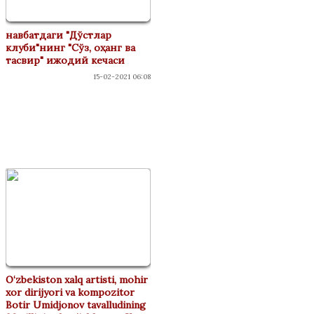
навбатдаги "Дўстлар
клуби"нинг "Сўз, оҳанг ва
тасвир" ижодий кечаси
15-02-2021 06:08
ФЕСТИВАЛАР
O‘zbekiston xalq artisti, mohir
xor dirijyori va kompozitor
Botir Umidjonov tavalludining