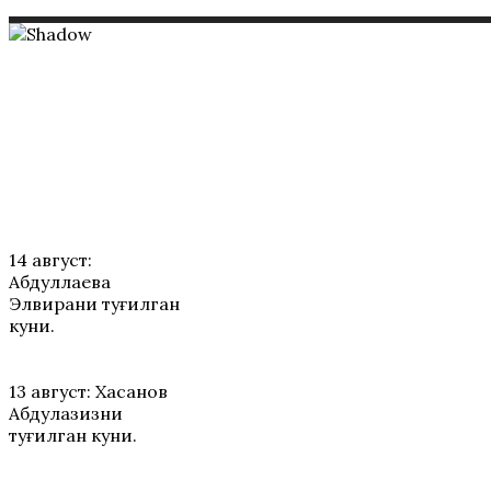
ТАБРИКЛАР
14 август:
Абдуллаева
Элвирани туғилган
куни.
13 август: Хасанов
Абдулазизни
туғилган куни.