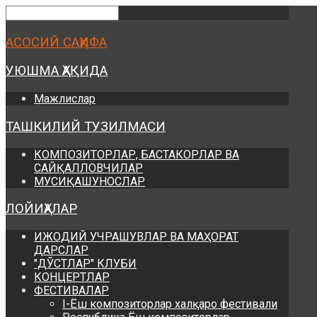
Предыдущий
Предыдущий
Следующий
Следующий
год
месяц
год
месяц
АСОСИЙ САҲИФА
УЮШМА ҲАҚИДА
Мажлислар
ТАШКИЛИЙ ТУЗИЛМАСИ
КОМПОЗИТОРЛАР, БАСТАКОРЛАР ВА
САЙҚАЛЛОВЧИЛАР
МУСИҚАШУНОСЛАР
ЛОЙИҲАЛАР
ИЖОДИЙ УЧРАШУВЛАР ВА МАҲОРАТ
ДАРСЛАР
"ДЎСТЛАР" КЛУБИ
КОНЦЕРТЛАР
ФЕСТИВАЛАР
I-Ёш композиторлар халқаро фестивали