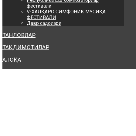
Республика Ёш композиторлар
фестивали
V-ХАЛҚАРО СИМФОНИК МУСИҚА
ФЕСТИВАЛИ
Давр садолари
ТАНЛОВЛАР
ТАҚДИМОТИЛАР
АЛОҚА