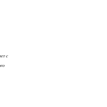
ет с
ого