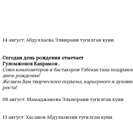
ТАБРИКЛАР
14 август: Абдуллаева Элвирани туғилган куни.
Сегодня день рождения отмечает
Гуломжонов Кахрамон .
Союз композиторов и бастакоров Узбекистана поздравля
днем рождения!
Желаем Вам творческого подъема, карьерного и духовн
роста!
08 август: Мамаджанова Эльнорани туғилган куни.
13 август: Хасанов Абдулазизни туғилган куни.