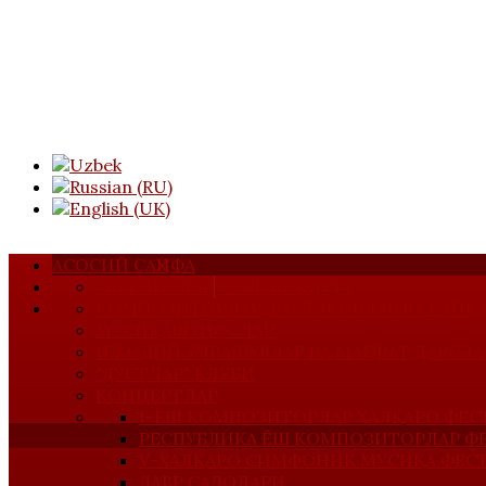
АСОСИЙ САҲИФА
МАЖЛИСЛАР
УЮШМА ҲАҚИДА
КОМПОЗИТОРЛАР, БАСТАКОРЛАР ВА САЙ
МУСИҚАШУНОСЛАР
ИЖОДИЙ УЧРАШУВЛАР ВА МАҲОРАТ ДАРСЛА
"ДЎСТЛАР" КЛУБИ
КОНЦЕРТЛАР
I-ЁШ КОМПОЗИТОРЛАР ХАЛҚАРО ФЕС
РЕСПУБЛИКА ЁШ КОМПОЗИТОРЛАР Ф
V-ХАЛҚАРО СИМФОНИК МУСИҚА ФЕС
ДАВР САДОЛАРИ