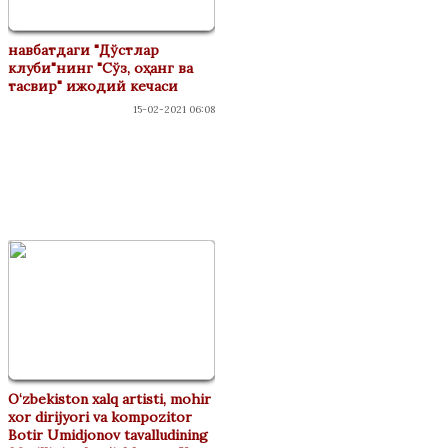
навбатдаги "Дўстлар
клуби"нинг "Сўз, оҳанг ва
тасвир" ижодий кечаси
15-02-2021 06:08
ФЕСТИВАЛАР
O‘zbekiston xalq artisti, mohir
xor dirijyori va kompozitor
Botir Umidjonov tavalludining