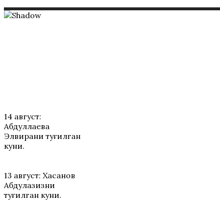
ТАБРИКЛАР
14 август:
Абдуллаева
Элвирани туғилган
куни.
13 август: Хасанов
Абдулазизни
туғилган куни.