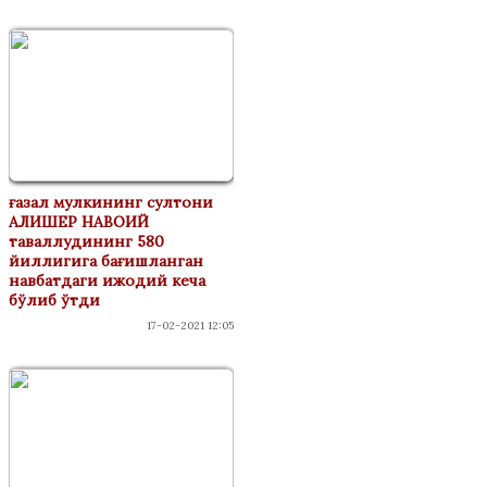
ғазал мулкининг султони
АЛИШЕР НАВОИЙ
таваллудининг 580
йиллигига бағишланган
навбатдаги ижодий кеча
бўлиб ўтди
17-02-2021 12:05