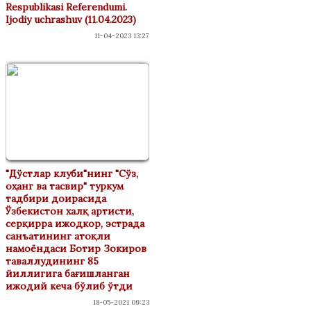
Respublikasi Referendumi.
Ijodiy uchrashuv (11.04.2023)
11-04-2023 13:27
"Дўстлар клуби"нинг "Сўз,
оҳанг ва тасвир" туркум
тадбири доирасида
Ўзбекистон халқ артисти,
серқирра ижодкор, эстрада
санъатининг атоқли
намоёндаси Ботир Зокиров
таваллудининг 85
йиллигига бағишланган
ижодий кеча бўлиб ўтди
18-05-2021 09:23