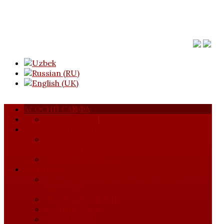
АСОСИЙ САҲИФА
МАЖЛИСЛАР
УЮШМА ҲАҚИДА
ТАШКИЛИЙ ТУЗИЛМАСИ
КОМПОЗИТОРЛАР, БАСТАКОРЛАР ВА
САЙҚАЛЛОВЧИЛАР
МУСИҚАШУНОСЛАР
ЛОЙИҲАЛАР
ИЖОДИЙ УЧРАШУВЛАР ВА МАҲОРАТ
ДАРСЛАР
"ДЎСТЛАР" КЛУБИ
КОНЦЕРТЛАР
ФЕСТИВАЛАР