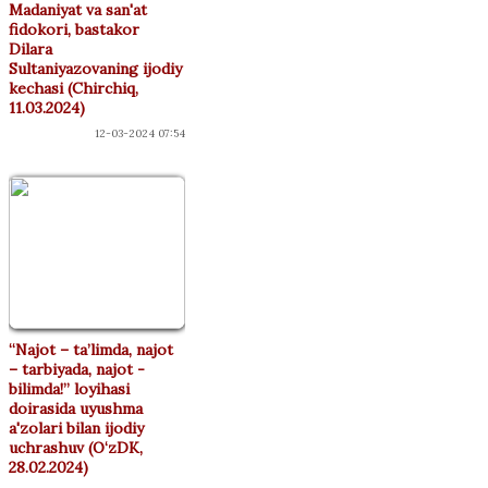
Madaniyat va san'at
fidokori, bastakor
Dilara
Sultaniyazovaning ijodiy
kechasi (Chirchiq,
11.03.2024)
12-03-2024 07:54
“Najot – ta’limda, najot
– tarbiyada, najot -
bilimda!” loyihasi
doirasida uyushma
a'zolari bilan ijodiy
uchrashuv (O‘zDK,
28.02.2024)