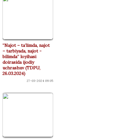
“Najot – ta’limda, najot
– tarbiyada, najot -
bilimda” loyihasi
doirasida ijodiy
uchrashuv (TDPU,
26.03.2024)
27-03-2024 09:05