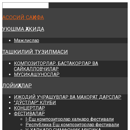
Предыдущий
Предыдущий
Следующий
Следующий
год
месяц
год
месяц
АСОСИЙ САҲИФА
УЮШМА ҲАҚИДА
Мажлислар
ТАШКИЛИЙ ТУЗИЛМАСИ
КОМПОЗИТОРЛАР, БАСТАКОРЛАР ВА
САЙҚАЛЛОВЧИЛАР
МУСИҚАШУНОСЛАР
ЛОЙИҲАЛАР
ИЖОДИЙ УЧРАШУВЛАР ВА МАҲОРАТ ДАРСЛАР
"ДЎСТЛАР" КЛУБИ
КОНЦЕРТЛАР
ФЕСТИВАЛАР
I-Ёш композиторлар халқаро фестивали
Республика Ёш композиторлар фестивали