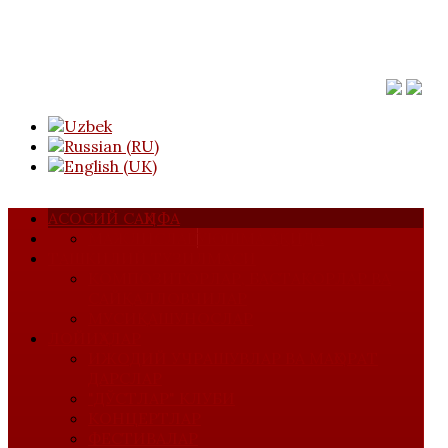
АСОСИЙ САҲИФА
МАЖЛИСЛАР
УЮШМА ҲАҚИДА
ТАШКИЛИЙ ТУЗИЛМАСИ
КОМПОЗИТОРЛАР, БАСТАКОРЛАР ВА
САЙҚАЛЛОВЧИЛАР
МУСИҚАШУНОСЛАР
ЛОЙИҲАЛАР
ИЖОДИЙ УЧРАШУВЛАР ВА МАҲОРАТ
ДАРСЛАР
"ДЎСТЛАР" КЛУБИ
КОНЦЕРТЛАР
ФЕСТИВАЛАР