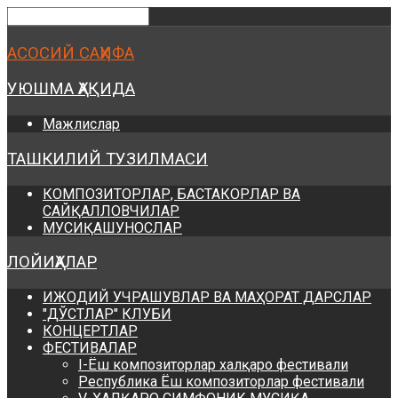
Предыдущий
Предыдущий
Следующий
Следующий
год
месяц
год
месяц
АСОСИЙ САҲИФА
УЮШМА ҲАҚИДА
Мажлислар
ТАШКИЛИЙ ТУЗИЛМАСИ
КОМПОЗИТОРЛАР, БАСТАКОРЛАР ВА
САЙҚАЛЛОВЧИЛАР
МУСИҚАШУНОСЛАР
ЛОЙИҲАЛАР
ИЖОДИЙ УЧРАШУВЛАР ВА МАҲОРАТ ДАРСЛАР
"ДЎСТЛАР" КЛУБИ
КОНЦЕРТЛАР
ФЕСТИВАЛАР
I-Ёш композиторлар халқаро фестивали
Республика Ёш композиторлар фестивали