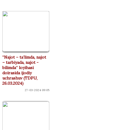
“Najot – ta’limda, najot
– tarbiyada, najot -
bilimda” loyihasi
doirasida ijodiy
uchrashuv (TDPU,
26.03.2024)
27-03-2024 09:05