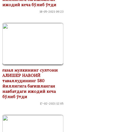
ижодий кеча бўлиб ўтди
18-05-2021 09:23
ғазал мулкининг султони
АЛИШЕР НАВОИЙ
таваллудининг 580
йиллигига бағишланган
навбатдаги ижодий кеча
бўлиб ўтди
17-02-2021 12:05