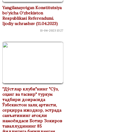
Yangilanayotgan Konstitutsiya
bo‘yicha O‘zbekiston
Respublikasi Referendumi.
Ijodiy uchrashuv (11.04.2023)
11-04-2023 13:27
"Дўстлар клуби"нинг "Сўз,
оҳанг ва тасвир" туркум
тадбири доирасида
Ўзбекистон халқ артисти,
серқирра ижодкор, эстрада
санъатининг атоқли
намоёндаси Ботир Зокиров
таваллудининг 85
йиллигига бағишланган