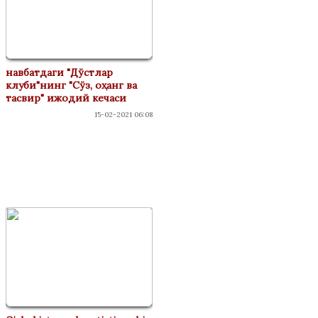
навбатдаги "Дўстлар
клуби"нинг "Сўз, оҳанг ва
тасвир" ижодий кечаси
15-02-2021 06:08
ФЕСТИВАЛАР