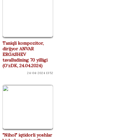
Taniqli kompozitor,
dirijyor ANVAR
ERGASHEV
tavalludining 70 yilligi
(O‘zDK, 24.04.2024)
24-04-2024 13:52
"Nihol" iqtidorli yoshlar