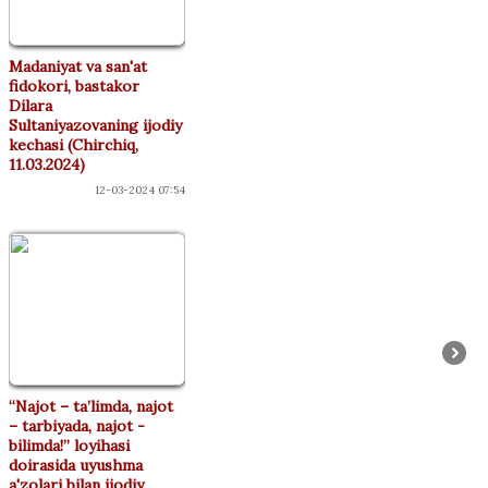
Madaniyat va san'at
fidokori, bastakor
Dilara
Sultaniyazovaning ijodiy
kechasi (Chirchiq,
11.03.2024)
12-03-2024 07:54
“Najot – ta’limda, najot
– tarbiyada, najot -
bilimda!” loyihasi
doirasida uyushma
a'zolari bilan ijodiy