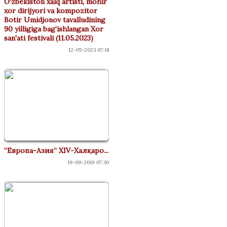
O‘zbekiston xalq artisti, mohir
xor dirijyori va kompozitor
Botir Umidjonov tavalludining
90 yilligiga bag‘ishlangan Xor
san'ati festivali (11.05.2023)
12-05-2023 07:18
“Европа-Азия” XIV-Халқаро...
19-09-2019 07:30