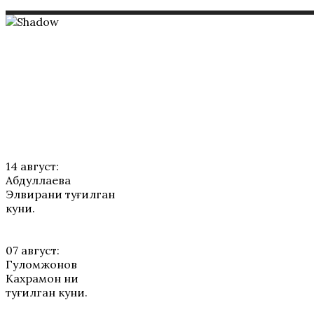
ТАБРИКЛАР
14 август:
Абдуллаева
Элвирани туғилган
куни.
07 август:
Гуломжонов
Кахрамон ни
туғилган куни.