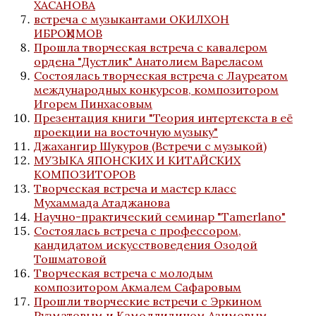
ХАСАНОВА
встреча с музыкантами ОКИЛХОН
ИБРОҲИМОВ
Прошла творческая встреча с кавалером
ордена "Дустлик" Анатолием Вареласом
Состоялась творческая встреча с Лауреатом
международных конкурсов, композитором
Игорем Пинхасовым
Презентация книги "Теория интертекста в её
проекции на восточную музыку"
Джахангир Шукуров (Встречи с музыкой)
МУЗЫКА ЯПОНСКИХ И КИТАЙСКИХ
КОМПОЗИТОРОВ
Творческая встреча и мастер класс
Мухаммада Атаджанова
Научно-практический семинар "Tamerlano"
Состоялась встреча с профессором,
кандидатом искусствоведения Озодой
Тошматовой
Творческая встреча с молодым
композитором Акмалем Сафаровым
Прошли творческие встречи с Эркином
Рузматовым и Камоллидином Азимовым