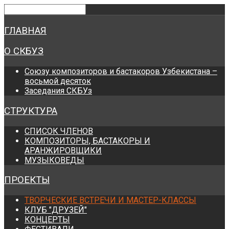
Предыдущий
Предыдущий
Следующий
Следующий
год
месяц
год
месяц
ГЛАВНАЯ
О СКБУЗ
Союзу композиторов и бастакоров Узбекистана –
восьмой десяток
Заседания СКБУз
СТРУКТУРА
СПИСОК ЧЛЕНОВ
КОМПОЗИТОРЫ, БАСТАКОРЫ И
АРАНЖИРОВЩИКИ
МУЗЫКОВЕДЫ
ПРОЕКТЫ
ТВОРЧЕСКИЕ ВСТРЕЧИ И МАСТЕР-КЛАССЫ
КЛУБ "ДРУЗЕЙ"
КОНЦЕРТЫ