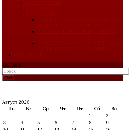
КЛУБ "ДРУЗЕЙ"
КОНЦЕРТЫ
ФЕСТИВАЛИ
I-МЕЖДУНАРОДНЫЙ ФЕСТИВАЛЬ
МОЛОДЫХ КОМПОЗИТОРОВ
РЕСПУБЛИКАНСКИЙ ФЕСТИВАЛЬ
МОЛОДЫХ КОМПОЗИТОРОВ
V - МЕЖДУНАРОДНЫЙ ФЕСТИВАЛЬ
СИМФОНИЧЕСКОЙ МУЗЫКИ
КОНТАКТЫ
ИСКАТЬ...
Find
АНОНС
МЕРОПРИЯТИЙ
Август 2026
Пн
Вт
Ср
Чт
Пт
Сб
Вс
1
2
3
4
5
6
7
8
9
10
11
12
13
14
15
16