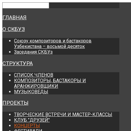
Предыдущий
Предыдущий
Следующий
Следующий
год
месяц
год
месяц
ГЛАВНАЯ
О СКБУЗ
Союзу композиторов и бастакоров
Узбекистана – восьмой десяток
Заседания СКБУз
СТРУКТУРА
СПИСОК ЧЛЕНОВ
КОМПОЗИТОРЫ, БАСТАКОРЫ И
АРАНЖИРОВЩИКИ
МУЗЫКОВЕДЫ
ПРОЕКТЫ
ТВОРЧЕСКИЕ ВСТРЕЧИ И МАСТЕР-КЛАССЫ
КЛУБ "ДРУЗЕЙ"
КОНЦЕРТЫ