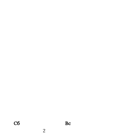
Сб
Вс
2